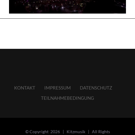
KONTAKT
IMPRESSUM
DATENSCHUTZ
TEILNAHMEBEDINGUNG
© Copyright
2026 | Kitzmusik | All Rights